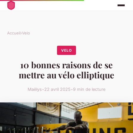
Accueil
›
Velo
VELO
10 bonnes raisons de se
mettre au vélo elliptique
Maëlys
•
22 avril 2025
•
9 min de lecture