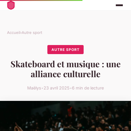
Accueil
›
Autre sport
AUTRE SPORT
Skateboard et musique : une
alliance culturelle
Maëlys
•
23 avril 2025
•
6 min de lecture